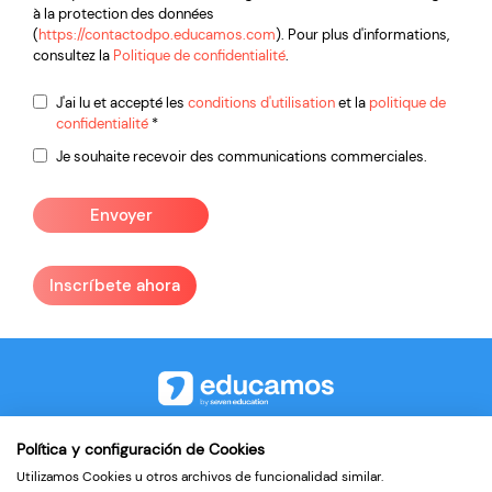
à la protection des données
(
https://contactodpo.educamos.com
). Pour plus d'informations,
consultez la
Politique de confidentialité
.
Condiciones
J'ai lu et accepté les
conditions d'utilisation
et la
politique de
confidentialité
*
*
Comunicaciones
Je souhaite recevoir des communications commerciales.
comerciales
Inscríbete ahora
©2026
Política y configuración de Cookies
Utilizamos Cookies u otros archivos de funcionalidad similar.
Contact