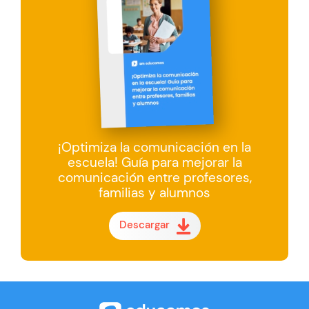
¡Optimiza la comunicación en la
escuela! Guía para mejorar la
comunicación entre profesores,
familias y alumnos
Descargar