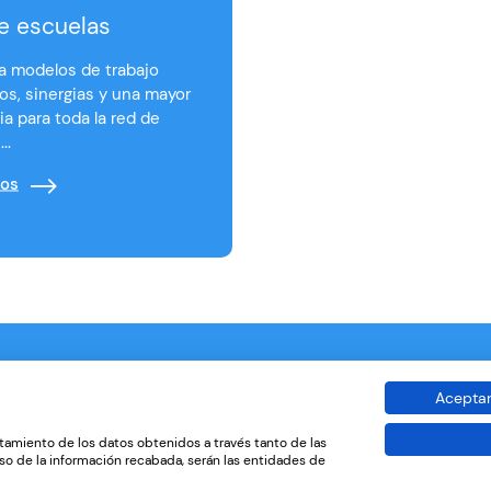
e escuelas
ta modelos de trabajo
os, sinergias y una mayor
ia para toda la red de
..
ios
Aceptar
Contacto
Política de privacidad
Condiciones de uso
P
tamiento de los datos obtenidos a través tanto de las
so de la información recabada, serán las entidades de