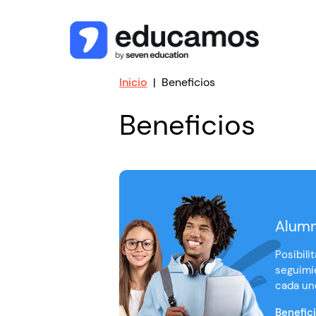
Inicio
Beneficios
Beneficios
Alumn
Posibili
seguimi
cada uno
Benefic