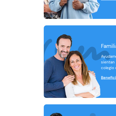
Famili
Ayudamo
sientan
colegio 
Benefic