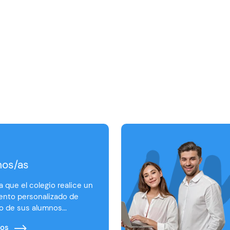
os/as
ta que el colegio realice un
ento personalizado de
 de sus alumnos...
ios