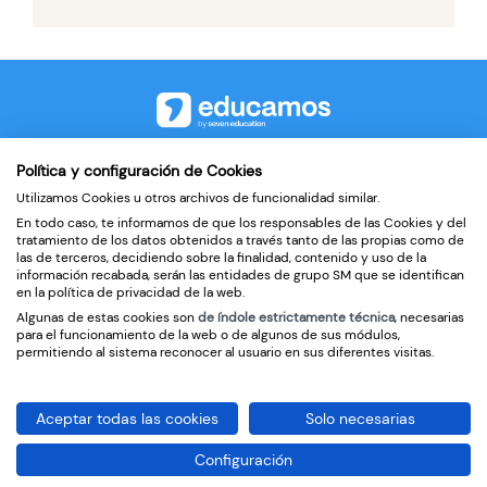
©2026
Política y configuración de Cookies
Utilizamos Cookies u otros archivos de funcionalidad similar.
Contacto
En todo caso, te informamos de que los responsables de las Cookies y del
Política de privacidad
tratamiento de los datos obtenidos a través tanto de las propias como de
las de terceros, decidiendo sobre la finalidad, contenido y uso de la
Condiciones de uso
información recabada, serán las entidades de grupo SM que se identifican
en la política de privacidad de la web.
Política de cookies
Algunas de estas cookies son
de índole estrictamente técnica
, necesarias
para el funcionamiento de la web o de algunos de sus módulos,
Tratamiento de datos de Educamos
permitiendo al sistema reconocer al usuario en sus diferentes visitas.
Aceptar todas las cookies
Solo necesarias
Configuración
Cambiar región