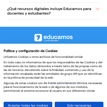
¿Qué recursos digitales incluye Educamos para
docentes y estudiantes?
©2026
Política y configuración de Cookies
Utilizamos Cookies u otros archivos de funcionalidad similar.
Contacto
En todo caso, te informamos de que los responsables de las Cookies y del
Política de privacidad
tratamiento de los datos obtenidos a través tanto de las propias como de
las de terceros, decidiendo sobre la finalidad, contenido y uso de la
Condiciones de uso
información recabada, serán las entidades de grupo SM que se identifican
en la política de privacidad de la web.
Política de cookies
Algunas de estas cookies son
de índole estrictamente técnica
, necesarias
para el funcionamiento de la web o de algunos de sus módulos,
Tratamiento de datos de Educamos
permitiendo al sistema reconocer al usuario en sus diferentes visitas.
Aceptar todas las cookies
Solo necesarias