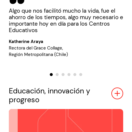
el
Algo que nos facilitó mucho la vida, fue el
Mi 
ahorro de los tiempos, algo muy necesario e
Aho
importante hoy en día para los Centros
mis
Educativos
Mar
Katherine Araya
Prof
o,
Rectora del Grace Collage,
Boad
Región Metropolitana (Chile)
Educación, innovación y
progreso