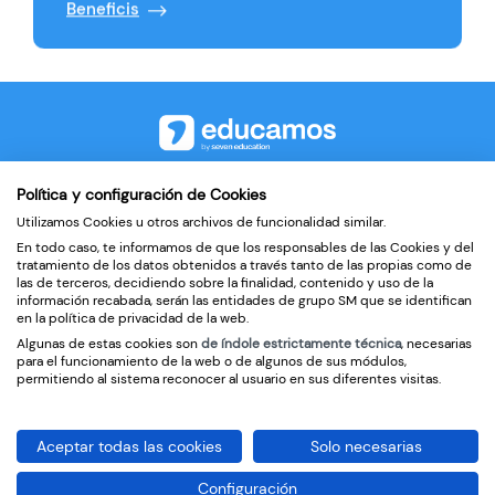
Beneficis
©2026
Política y configuración de Cookies
Utilizamos Cookies u otros archivos de funcionalidad similar.
Contacte
En todo caso, te informamos de que los responsables de las Cookies y del
Política de privadesa
tratamiento de los datos obtenidos a través tanto de las propias como de
las de terceros, decidiendo sobre la finalidad, contenido y uso de la
Condicions d’ús
información recabada, serán las entidades de grupo SM que se identifican
en la política de privacidad de la web.
Política de cookies
Algunas de estas cookies son
de índole estrictamente técnica
, necesarias
para el funcionamiento de la web o de algunos de sus módulos,
Tractament de Dades per part de Educamos
permitiendo al sistema reconocer al usuario en sus diferentes visitas.
Aceptar todas las cookies
Solo necesarias
Configuración
Canviar regió