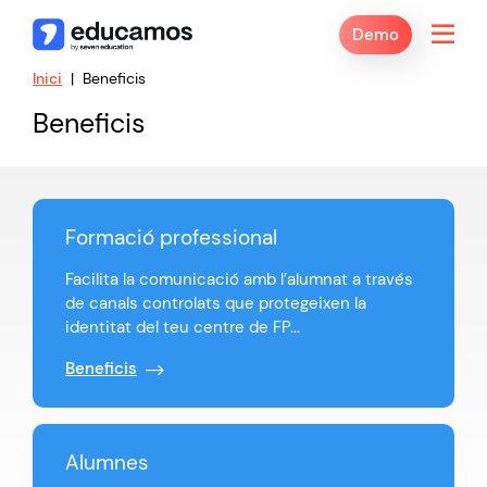
Demo
Inici
Beneficis
Beneficis
Formació professional
Facilita la comunicació amb l’alumnat a través
de canals controlats que protegeixen la
identitat del teu centre de FP...
Beneficis
Alumnes