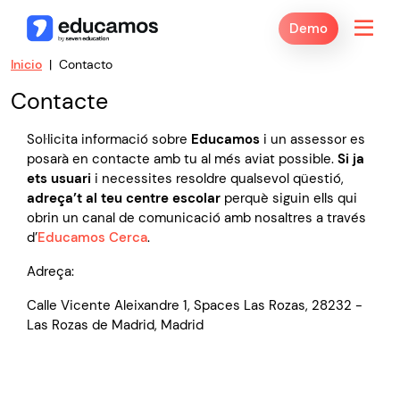
Demo
Inicio
Contacto
Contacte
Sol·licita informació sobre
Educamos
i un assessor es
posarà en contacte amb tu al més aviat possible.
Si ja
ets usuari
i necessites resoldre qualsevol qüestió,
adreça’t al teu centre escolar
perquè siguin ells qui
obrin un canal de comunicació amb nosaltres a través
d’
Educamos Cerca
.
Adreça:
Calle Vicente Aleixandre 1, Spaces Las Rozas, 28232 -
Las Rozas de Madrid, Madrid