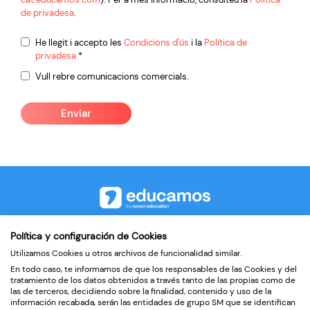
de privadesa
.
Condiciones
He llegit i accepto les
Condicions d'ús
i la
Política de
privadesa
*
*
Comunicaciones
Vull rebre comunicacions comercials.
comerciales
©2026
Política y configuración de Cookies
Utilizamos Cookies u otros archivos de funcionalidad similar.
Contacte
En todo caso, te informamos de que los responsables de las Cookies y del
Política de privadesa
tratamiento de los datos obtenidos a través tanto de las propias como de
las de terceros, decidiendo sobre la finalidad, contenido y uso de la
Condicions d’ús
información recabada, serán las entidades de grupo SM que se identifican