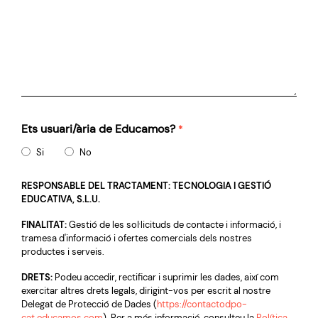
Ets usuari/ària de Educamos?
*
Si
No
RESPONSABLE DEL TRACTAMENT: TECNOLOGIA I GESTIÓ
EDUCATIVA, S.L.U.
FINALITAT:
Gestió de les sol·licituds de contacte i informació, i
tramesa d'informació i ofertes comercials dels nostres
productes i serveis.
DRETS:
Podeu accedir, rectificar i suprimir les dades, així com
exercitar altres drets legals, dirigint-vos per escrit al nostre
Delegat de Protecció de Dades (
https://contactodpo-
cat.educamos.com
). Per a més informació, consulteu la
Política