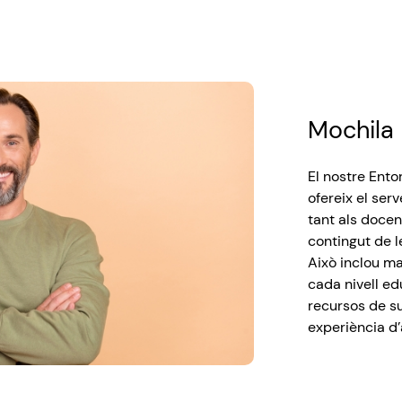
Mochila 
El
nostre
Ento
ofereix
el
serv
tant
als
docen
contingut
de l
Això
inclou
ma
cada
nivell
ed
recursos de
s
experiència
d’