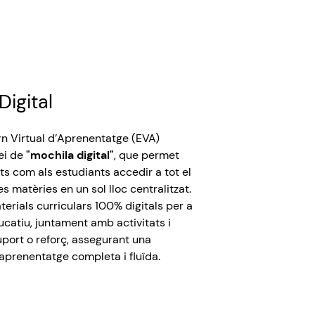
Digital
rn
Virtual
d’Aprenentatge
(EVA)
ei
de
"mochila digital"
, que
permet
ts
com
als
estudiants
accedir
a
tot
el
es
matèries
en un sol
lloc
centralitzat
.
terials
curriculars
100%
digitals
per a
ucatiu
,
juntament
amb
activitats
i
uport
o
reforç
,
assegurant
una
aprenentatge
completa i
fluïda
.