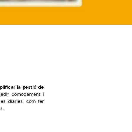
lificar la
gestió
de
edir
còmodament
i
ues
diàries
,
com
fer
es
.