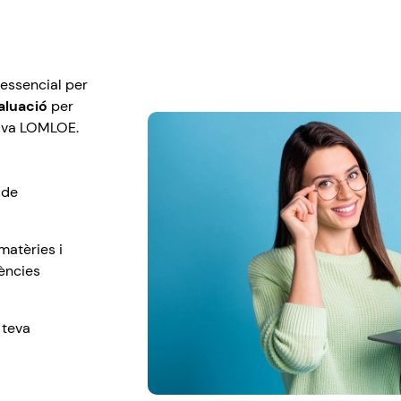
essencial per
valuació
per
iva LOMLOE.
 de
matèries i
ències
 teva