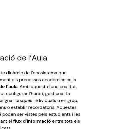
ació
de
l’Aula
te
dinàmic
de
l’ecosistema
que
ament
els
processos
acadèmics
és
la
de
l’aula
.
Amb
aquesta
funcionalitat
,
pot
configurar
l’
horari
, gestionar la
ssignar
tasques
individuals
o en
grup
,
ens
o establir
recordatoris
.
Aquestes
 poden ser vistes
pels
estudiants
i les
tant
el
flux
d’informació
entre
tots
els
icats
.