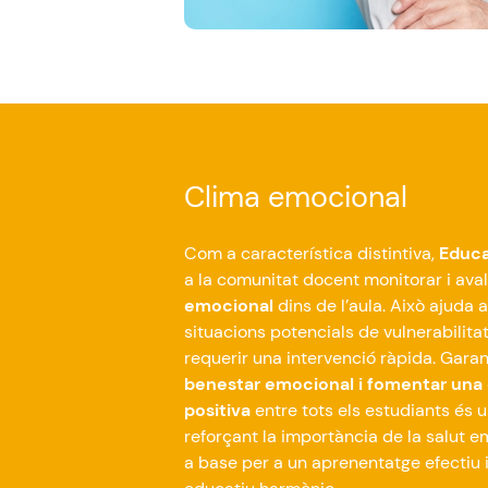
Clima emocional
Com
a característica distintiva,
Educ
a la
comunitat
docent
monitorar
i ava
emocional
dins
de
l’aula
.
Això
ajuda
a
situacions
potencials
de
vulnerabilita
requerir una
intervenció
ràpida
. Garan
benestar
emocional i fomentar una
positiva
entre
tots
els
estudiants
és
u
reforçant
la
importància
de la
salut
em
a base per a un
aprenentatge
efectiu