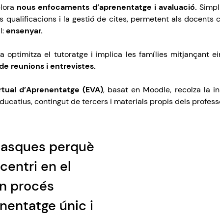
lora
nous enfocaments d’aprenentatge i avaluació.
Simpli
es qualificacions i la gestió de cites, permetent als docents
l:
ensenyar.
a optimitza el tutoratge i implica les famílies mitjançant 
s de reunions i entrevistes.
rtual d’Aprenentatge (EVA)
,
basat en Moodle, recolza la i
ducatius, contingut de tercers i materials propis dels profess
tasques perquè
centri en el
n procés
nentatge únic i