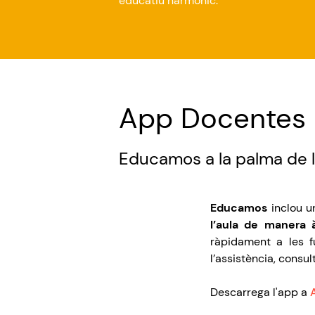
educatiu
harmònic
.
App Docentes
Educamos a la palma de 
Educamos
inclou
u
l’aula
de manera
ràpidament
a les
f
l’assistència
, consul
Descarrega
l'app
a