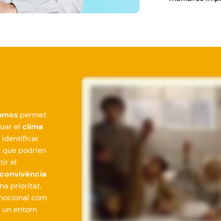
amos
permet
luar el
clima
 identificar
t
que
podrien
tir el
convivència
na
prioritat
,
ocional
com
i un
entorn