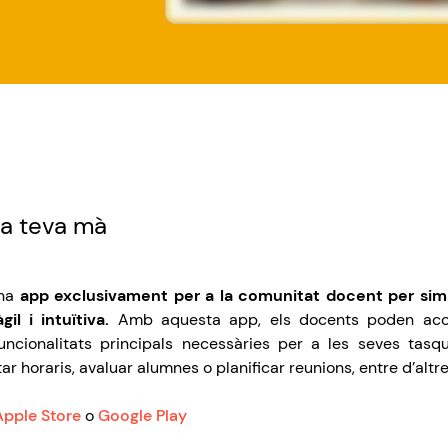
la
teva
mà
na
app
exclusivament
per a la
comunitat
docent
per simp
àgil
i
intuïtiva
.
Amb
aquesta
app
,
els
docents
poden
acc
uncionalitats
principals
necessàries
per a les
seves
tasq
tar
horaris
, avaluar alumnes o planificar
reunions
, entre
d’altr
Apple Store
o
Google Play