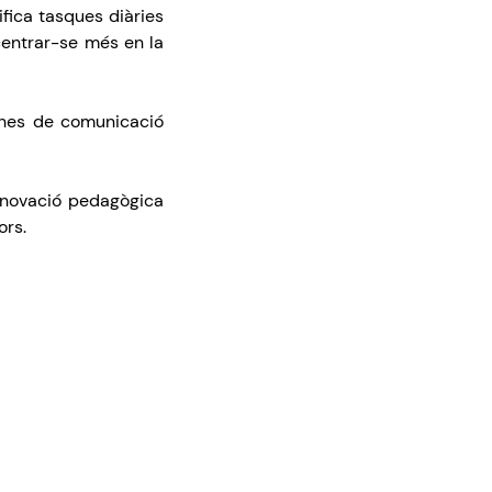
fica tasques diàries
 centrar-se més en la
eines de comunicació
nnovació pedagògica
ors.